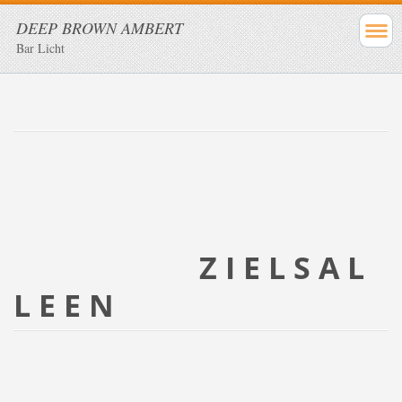
DEEP BROWN AMBERT
Bar Licht
Z I E L S A L
L E E N