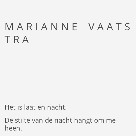
M A R I A N N E V A A T S
T R A
Het is laat en nacht.
De stilte van de nacht hangt om me
heen.