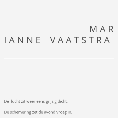
M A R
I A N N E V A A T S T R A
De lucht zit weer eens grijzig dicht.
De schemering zet de avond vroeg in.