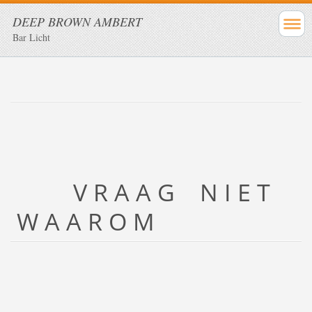
DEEP BROWN AMBERT
Bar Licht
V R A A G N I E T
W A A R O M