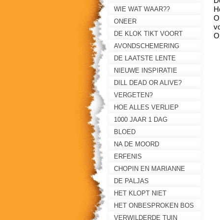
D
H
WIE WAT WAAR??
O
ONEER
v
DE KLOK TIKT VOORT
O
AVONDSCHEMERING
DE LAATSTE LENTE
G
NIEUWE INSPIRATIE
DILL DEAD OR ALIVE?
VERGETEN?
HOE ALLES VERLIEP
1000 JAAR 1 DAG
BLOED
NA DE MOORD
ERFENIS
CHOPIN EN MARIANNE
DE PALJAS
HET KLOPT NIET
HET ONBESPROKEN BOS
VERWILDERDE TUIN