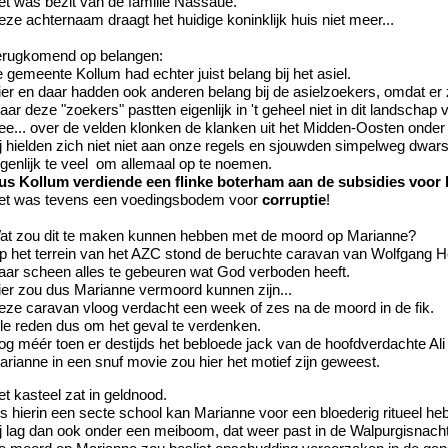
et was bezit van de familie Nassaue.
ze achternaam draagt het huidige koninklijk huis niet meer...
erugkomend op belangen:
 gemeente Kollum had echter juist belang bij het asiel.
ier en daar hadden ook anderen belang bij de asielzoekers, omdat er 
ar deze "zoekers" pastten eigenlijk in 't geheel niet in dit landschap
ee... over de velden klonken de klanken uit het Midden-Oosten onder
ij hielden zich niet niet aan onze regels en sjouwden simpelweg dwar
igenlijk te veel om allemaal op te noemen.
us Kollum verdiende een flinke boterham aan de subsidies voor h
et was tevens een voedingsbodem voor
corruptie
!
at zou dit te maken kunnen hebben met de moord op Marianne?
p het terrein van het AZC stond de beruchte caravan van Wolfgang 
aar scheen alles te gebeuren wat God verboden heeft.
ier zou dus Marianne vermoord kunnen zijn...
eze caravan vloog verdacht een week of zes na de moord in de fik.
lle reden dus om het geval te verdenken.
og méér toen er destijds het bebloede jack van de hoofdverdachte Al
arianne in een snuf movie zou hier het motief zijn geweest.
t kasteel zat in geldnood.
ls hierin een secte school kan Marianne voor een bloederig ritueel he
ij lag dan ook onder een meiboom, dat weer past in de Walpurgisnacht