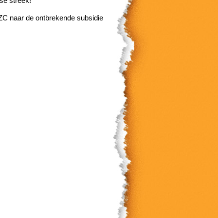
se streek!
ZC naar de ontbrekende subsidie