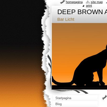
homepagina
site map
print
DEEP BROWN 
Bar Licht
Startpagina
Blog