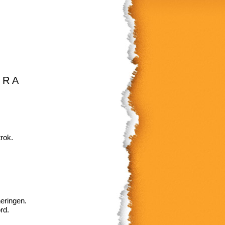
R A
rok.
neringen.
rd.