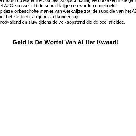
e moord op Marianne zou beslist opschudding veroorzaken in de gan
et AZC zou wellicht de schuld krijgen en worden opgedoekt...
p deze onbeschofte manier van werkwijze zou de subsidie van het A
oor het kasteel overgeheveld kunnen zijn!
nopvallend en sluw tijdens de volksopstand die de boel afleidde.
eld Is De Wortel Van Al Het Kwaad!