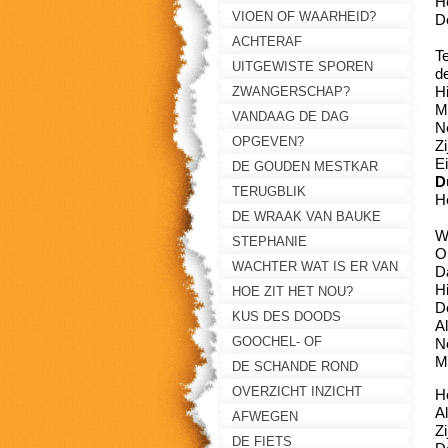
H
VIOEN OF WAARHEID?
De
ACHTERAF
T
UITGEWISTE SPOREN
de
H
ZWANGERSCHAP?
Ma
VANDAAG DE DAG
N
OPGEVEN?
Z
E
DE GOUDEN MESTKAR
D
TERUGBLIK
H
DE WRAAK VAN BAUKE
W
STEPHANIE
O
WACHTER WAT IS ER VAN
D
H
DE NACHT?
HOE ZIT HET NOU?
D
KUS DES DOODS
A
GOOCHEL- OF
N
M
TONDELDOOS?
DE SCHANDE ROND
MARIANNE
OVERZICHT INZICHT
He
A
AFWEGEN
Z
DE FIETS