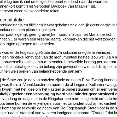
lukkig ben ik niet de enige die speurt en dorst naar de waarheid.
innenkort komt "Het Verboden Dagboek van Maaike" uit.
t bevat weer nieuw ontdekte feiten...
ecapitulatie
enklooster is en blijft een ietwat geheimzinnig adelijk getint dorpje i
andauerisch en pittoresk gelegen.
ar past eigenlijk geen gruwelijke moord in zoals het Marianne trof.
n tòch... er waren een vreemd aantal kenmerken die het verstoorden.
ie vragen oproepen tot op heden.
o was er de Fogelsangh-State die z'n subsidie dreigde te verliezen.
n een redelijke renovatie van dit monumentaal kasteel zou wel 3 à 4 
et onwenselijk asiel centrum benaderde hetzelfde bedrag per jaar om 
n dit achteraf gezien van belang zijn geweest en wie had dit bij het as
unnen we spreken van belanghebbende partijen?
ij de State zou je de van aanzien zijnde de naam P. vd Zwaag kunne
ij was thuis in Veenklooster en opereerde al langer in Kollumerzwa
ij kwam met het idee om het kasteel te ondersteunen om er een vere
akelijk gezien: een vereninging werd veel minder gecontroleerd 
n vandaag de dag is er in de Ringobar een ruimte ingericht om aan h
ta bene komen de vrijwilligers voor het tuinonderhoud bij het kasteel
o komt op de televisie de naam van De Fogelsangh-State voor in de s
eze "naam" stamt af van van een landgoed genaamd "Orange" dat lag 