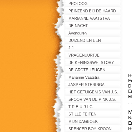
PROLOOG
PEINZEND BIJ DE HAARD
MARIANNE VAATSTRA
DE NACHT
Avonduren
DUIZEND EN EEN
RAADSELS
JIJ
VRAGENUURTJE
DE KENINGSWEI STORY
DE GROTE LEUGEN
H
Marianne Vaatstra
E
JASPER STERINGA
Di
E
HET GETUIGENIS VAN J.S.
M
SPOOR VAN DE PINK J.S.
..
T R E U R I G
M
STILLE FEITEN
N
MIJN DAGBOEK
En
H
SPENCER BOY KROON