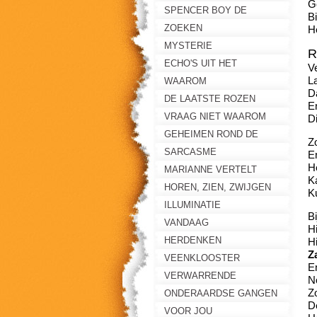
Ge
DER GROTE LEUGEN
SPENCER BOY DE
B
GULDEN CIRKEL
ZOEKEN
He
MYSTERIE
R
ECHO'S UIT HET
Ve
L
VERLEDEN
WAAROM
Da
DE LAATSTE ROZEN
E
VRAAG NIET WAAROM
D
GEHEIMEN ROND DE
Z
KENINGSWEI
SARCASME
E
H
MARIANNE VERTELT
Ka
HOREN, ZIEN, ZWIJGEN
K
ILLUMINATIE
B
VANDAAG
H
HERDENKEN
H
Z
VEENKLOOSTER
E
VERWARRENDE
No
Z
VERHALEN
ONDERAARDSE GANGEN
D
VOOR JOU