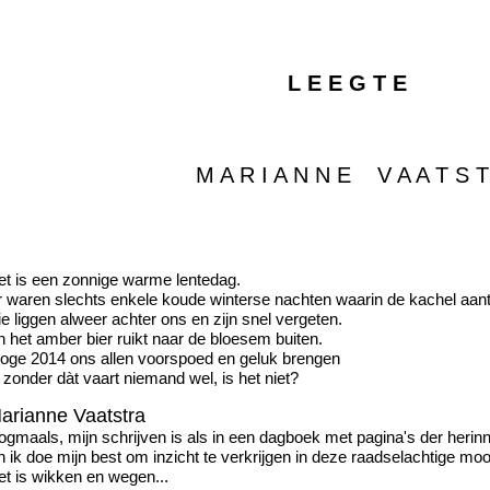
L E E G T E
M A R I A N N E V A A T S T 
et is een zonnige warme lentedag.
r waren slechts enkele koude winterse nachten waarin de kachel aant
e liggen alweer achter ons en zijn snel vergeten.
n het amber bier ruikt naar de bloesem buiten.
oge 2014 ons allen voorspoed en geluk brengen
. zonder dàt vaart niemand wel, is het niet?
arianne Vaatstra
ogmaals, mijn schrijven is als in een dagboek met pagina's der herin
 ik doe mijn best om inzicht te verkrijgen in deze raadselachtige moo
et is wikken en wegen...