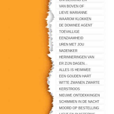
EENZAAMHEID
VAN BOVEN OF
ONDERAF?
LIEVE MARIANNE
WAAROM KLOKKEN
STILSTAAN
DE DOMINEE AGENT
TOEVALLIGE
ONTMOETING
EENZAAMHEID
UREN MET JOU
NADENKER
HERINNERINGEN VAN
MAAIKE
ER ZIJN DAGEN...
ALLES IS HEIMWEE
EEN GOUDEN HART
WITTE ZWANEN ZWARTE
ZWANEN
KERSTROOS
NIEUWE ONTDEKKINGEN
SCHIMMEN IN DE NACHT
MOORD OP BESTELLING