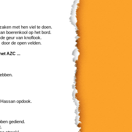
zaken met hen viel te doen.
 van boerenkool op het bord.
 de geur van knoflook.
s door de open velden.
et AZC ...
Hebben.
i Hassan opdook.
bben gediend.
.