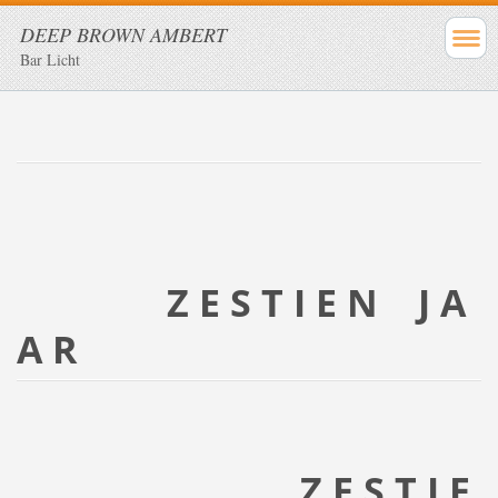
DEEP BROWN AMBERT
Bar Licht
Z E S T I E N J A
A R
... Z E S T I E