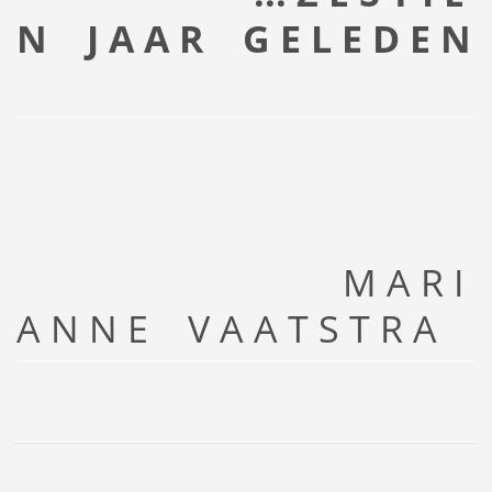
N J A A R G E L E D E N
M A R I
A N N E V A A T S T R A