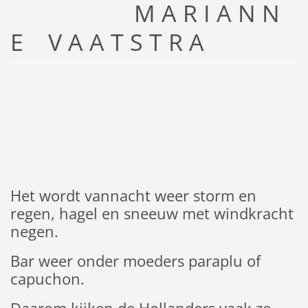
M A R I A N N
E V A A T S T R A
Het wordt vannacht weer storm en
regen, hagel en sneeuw met windkracht
negen.
Bar weer onder moeders paraplu of
capuchon.