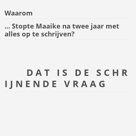
Waarom
... Stopte Maaike na twee jaar met
alles op te schrijven?
D A T I S D E S C H R
I J N E N D E V R A A G