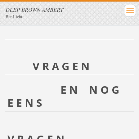
DEEP BROWN AMBERT
Bar Licht
V R A G E N
E N N O G
E E N S