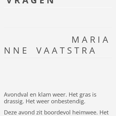
V R A G E N
M A R I A
N N E V A A T S T R A
Avondval en klam weer. Het gras is
drassig. Het weer onbestendig.
Deze avond zit boordevol heimwee. Het