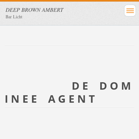
DEEP BROWN AMBERT
Bar Licht
D E D O M
I N E E A G E N T