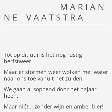
M A R I A N
N E V A A T S T R A
Tot op dit uur is het nog rustig
herfstweer.
Maar er stormen weer wolken met water
naar ons toe vanuit het zuiden.
We gaan al soppend door het najaar
heen.
Maar niét... zonder wijn en amber bier!