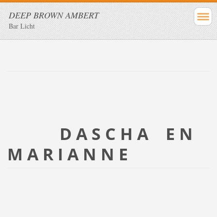
DEEP BROWN AMBERT
Bar Licht
D A S C H A E N
M A R I A N N E