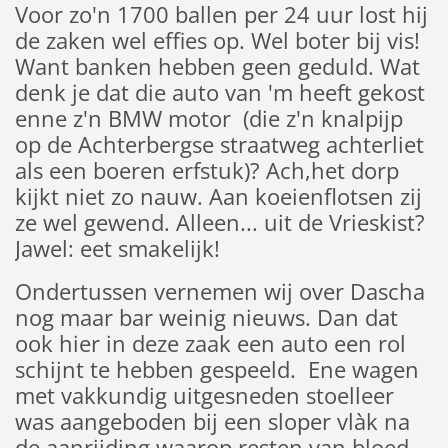
Voor zo'n 1700 ballen per 24 uur lost hij
de zaken wel effies op. Wel boter bij vis!
Want banken hebben geen geduld. Wat
denk je dat die auto van 'm heeft gekost
enne z'n BMW motor (die z'n knalpijp
op de Achterbergse straatweg achterliet
als een boeren erfstuk)? Ach,het dorp
kijkt niet zo nauw. Aan koeienflotsen zij
ze wel gewend. Alleen... uit de Vrieskist?
Jawel: eet smakelijk!
Ondertussen vernemen wij over Dascha
nog maar bar weinig nieuws. Dan dat
ook hier in deze zaak een auto een rol
schijnt te hebben gespeeld. Ene wagen
met vakkundig uitgesneden stoelleer
was aangeboden bij een sloper vlàk na
de aanrijding waarop resten van bloed.