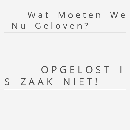
W a t M o e t e n W e
N u G e l o v e n ?
O P G E L O S T I
S Z A A K N I E T !