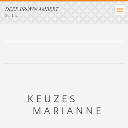
DEEP BROWN AMBERT
Bar Licht
K E U Z E S
M A R I A N N E