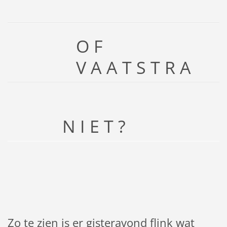
O F
V A A T S T R A
N I E T ?
Zo te zien is er gisteravond flink wat