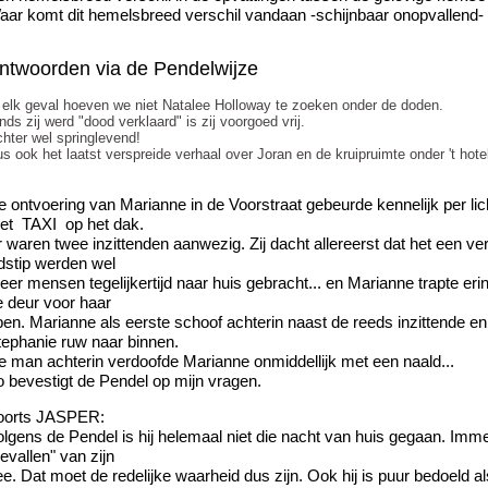
aar komt dit hemelsbreed verschil vandaan -schijnbaar onopvallend- i
ntwoorden via de Pendelwijze
 elk geval hoeven we niet Natalee Holloway te zoeken onder de doden.
nds zij werd "dood verklaard" is zij voorgoed vrij.
hter wel springlevend!
s ook het laatst verspreide verhaal over Joran en de kruipruimte onder 't hote
e ontvoering van Marianne in de Voorstraat gebeurde kennelijk per li
et TAXI op het dak.
r waren twee inzittenden aanwezig. Zij dacht allereerst dat het een 
jdstip werden wel
er mensen tegelijkertijd naar huis gebracht... en Marianne trapte erin
e deur voor haar
pen. Marianne als eerste schoof achterin naast de reeds inzittende 
tephanie ruw naar binnen.
e man achterin verdoofde Marianne onmiddellijk met een naald...
o bevestigt de Pendel op mijn vragen.
oorts JASPER:
lgens de Pendel is hij helemaal niet die nacht van huis gegaan. Immer
evallen" van zijn
e. Dat moet de redelijke waarheid dus zijn. Ook hij is puur bedoeld al