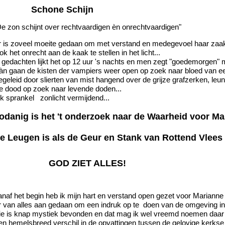
Schone Schijn
De zon schijnt over rechtvaardigen èn onrechtvaardigen"
r is zoveel moeite gedaan om met verstand en medegevoel haar zaak
k het onrecht aan de kaak te stellen in het licht...
n gedachten lijkt het op 12 uur 's nachts en men zegt "goedemorgen" 
àn gaan de kisten der vampiers weer open op zoek naar bloed van 
egeleid door slierten van mist hangend over de grijze grafzerken, leu
e dood op zoek naar levende doden...
lk sprankel zonlicht vermijdend...
odanig is het 't onderzoek naar de Waarheid voor M
e Leugen is als de Geur en Stank van Rottend Vlees
GOD ZIET ALLES!
anaf het begin heb ik mijn hart en verstand open gezet voor Marianne
r van alles aan gedaan om een indruk op te doen van de omgeving in 
ie is knap mystiek bevonden en dat mag ik wel vreemd noemen daar i
en hemelsbreed verschil in de opvattingen tussen de gelovige kerkse 