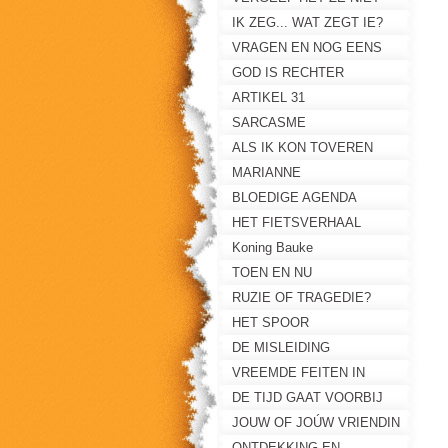
IK ZEG... WAT ZEGT IE?
VRAGEN EN NOG EENS
VRAGEN
GOD IS RECHTER
ARTIKEL 31
SARCASME
ALS IK KON TOVEREN
MARIANNE
BLOEDIGE AGENDA
HET FIETSVERHAAL
Koning Bauke
TOEN EN NU
RUZIE OF TRAGEDIE?
HET SPOOR
DE MISLEIDING
VREEMDE FEITEN IN
MOORDNACHT
DE TIJD GAAT VOORBIJ
JOUW OF JOÚW VRIENDIN
ONTDEKKING EN