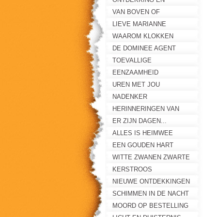
EENZAAMHEID
VAN BOVEN OF
ONDERAF?
LIEVE MARIANNE
WAAROM KLOKKEN
STILSTAAN
DE DOMINEE AGENT
TOEVALLIGE
ONTMOETING
EENZAAMHEID
UREN MET JOU
NADENKER
HERINNERINGEN VAN
MAAIKE
ER ZIJN DAGEN...
ALLES IS HEIMWEE
EEN GOUDEN HART
WITTE ZWANEN ZWARTE
ZWANEN
KERSTROOS
NIEUWE ONTDEKKINGEN
SCHIMMEN IN DE NACHT
MOORD OP BESTELLING