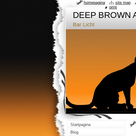
homepagina
site map
print
DEEP BROWN 
Bar Licht
Startpagina
Blog