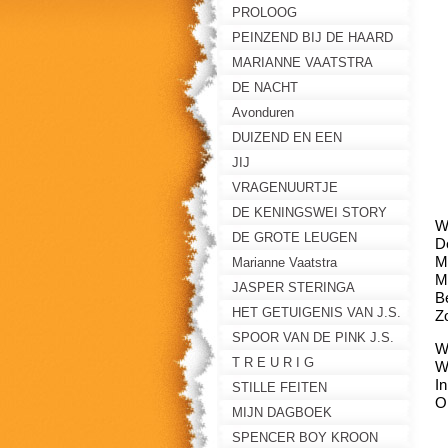
PROLOOG
PEINZEND BIJ DE HAARD
MARIANNE VAATSTRA
DE NACHT
Avonduren
DUIZEND EN EEN
RAADSELS
JIJ
VRAGENUURTJE
DE KENINGSWEI STORY
W
DE GROTE LEUGEN
De
M
Marianne Vaatstra
M
JASPER STERINGA
B
HET GETUIGENIS VAN J.S.
Z
SPOOR VAN DE PINK J.S.
W
T R E U R I G
W
I
STILLE FEITEN
On
MIJN DAGBOEK
SPENCER BOY KROON