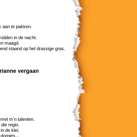
 aan te pakken.
midden in de nacht.
een maagd.
nend staand op het drassige gras.
arianne vergaan
 met m'n talenten.
die regio.
n de klei.
dorpjes...