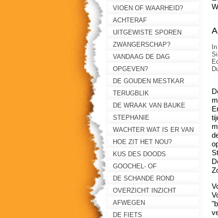
W
VIOEN OF WAARHEID?
ACHTERAF
A
UITGEWISTE SPOREN
ZWANGERSCHAP?
In
Si
VANDAAG DE DAG
Ec
OPGEVEN?
Du
DE GOUDEN MESTKAR
D
TERUGBLIK
m
DE WRAAK VAN BAUKE
E
ti
STEPHANIE
me
WACHTER WAT IS ER VAN
d
DE NACHT?
HOE ZIT HET NOU?
o
S
KUS DES DOODS
D
GOOCHEL- OF
Z
TONDELDOOS?
DE SCHANDE ROND
V
MARIANNE
OVERZICHT INZICHT
Vo
AFWEGEN
"b
ve
DE FIETS