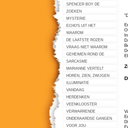
DER GROTE LEUGEN
SPENCER BOY DE
GULDEN CIRKEL
ZOEKEN
"
MYSTERIE
E
ECHO'S UIT HET
Oo
VERLEDEN
WAAROM
I
DE LAATSTE ROZEN
D
B
VRAAG NIET WAAROM
D
GEHEIMEN ROND DE
E
KENINGSWEI
SARCASME
Z
MARIANNE VERTELT
HOREN, ZIEN, ZWIJGEN
D
ILLUMINATIE
VANDAAG
HERDENKEN
VEENKLOOSTER
V
VERWARRENDE
E
VERHALEN
ONDERAARDSE GANGEN
D
VOOR JOU
E