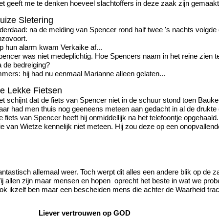
et geeft me te denken hoeveel slachtoffers in deze zaak zijn gemaakt
uize Sletering
nderdaad: na de melding van Spencer rond half twee 's nachts volgde
nzovoort.
p hun alarm kwam Verkaike af...
pencer was niet medeplichtig. Hoe Spencers naam in het reine zien 
a de bedreiging?
mmers: hij had nu eenmaal Marianne alleen gelaten...
e Lekke Fietsen
t schijnt dat de fiets van Spencer niet in de schuur stond toen Bauke
aar had men thuis nog geeneens meteen aan gedacht in al de drukte 
 fiets van Spencer heeft hij onmiddellijk na het telefoontje opgehaald.
ie van Wietze kennelijk niet meteen. Hij zou deze op een onopvallen
ntastisch allemaal weer. Toch werpt dit alles een andere blik op de za
ij allen zijn maar mensen en hopen oprecht het beste in wat we prob
ok ikzelf ben maar een bescheiden mens die achter de Waarheid trac
iever vertrouwen op GOD