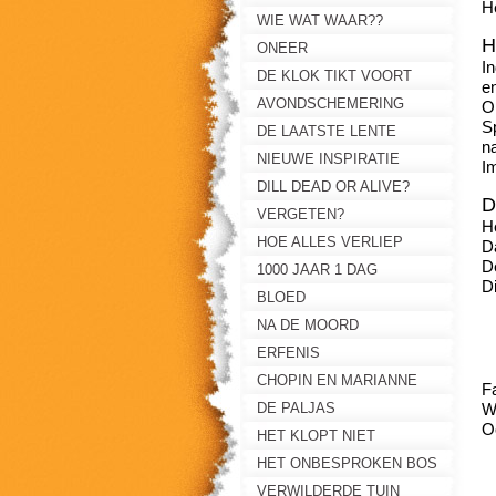
H
WIE WAT WAAR??
H
ONEER
I
DE KLOK TIKT VOORT
e
AVONDSCHEMERING
O
S
DE LAATSTE LENTE
n
NIEUWE INSPIRATIE
I
DILL DEAD OR ALIVE?
D
VERGETEN?
He
HOE ALLES VERLIEP
D
De
1000 JAAR 1 DAG
D
BLOED
NA DE MOORD
ERFENIS
CHOPIN EN MARIANNE
Fa
DE PALJAS
W
O
HET KLOPT NIET
HET ONBESPROKEN BOS
L
VERWILDERDE TUIN