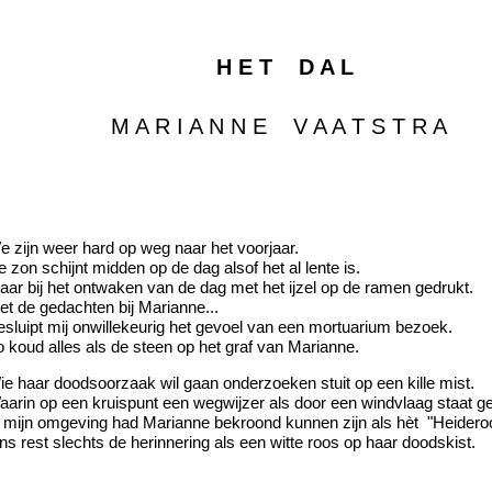
H E T D A L
M A R I A N N E V A A T S T R A
e zijn weer hard op weg naar het voorjaar.
 zon schijnt midden op de dag alsof het al lente is.
aar bij het ontwaken van de dag met het ijzel op de ramen gedrukt.
et de gedachten bij Marianne...
esluipt mij onwillekeurig het gevoel van een mortuarium bezoek.
o koud alles als de steen op het graf van Marianne.
ie haar doodsoorzaak wil gaan onderzoeken stuit op een kille mist.
aarin op een kruispunt een wegwijzer als door een windvlaag staat ge
n mijn omgeving had Marianne bekroond kunnen zijn als hèt "Heideroos
s rest slechts de herinnering als een witte roos op haar doodskist.