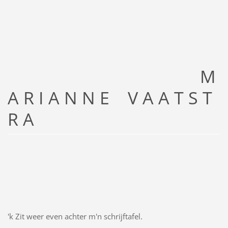
M
A R I A N N E V A A T S T
R A
'k Zit weer even achter m'n schrijftafel.