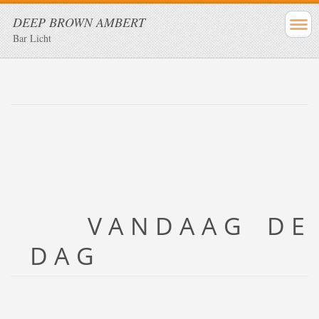
DEEP BROWN AMBERT
Bar Licht
V A N D A A G D E
D A G