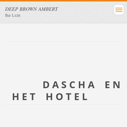
DEEP BROWN AMBERT
Bar Licht
D A S C H A E N
H E T H O T E L