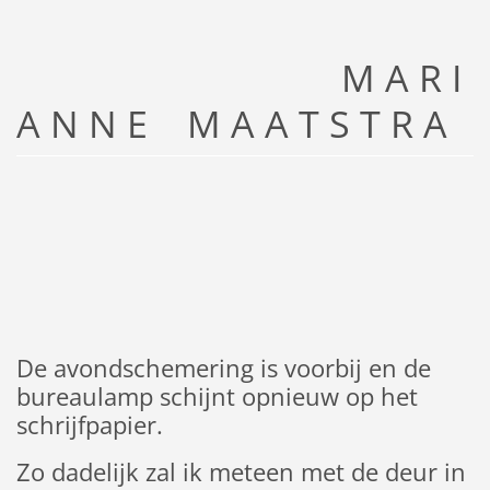
M A R I
A N N E M A A T S T R A
De avondschemering is voorbij en de
bureaulamp schijnt opnieuw op het
schrijfpapier.
Zo dadelijk zal ik meteen met de deur in