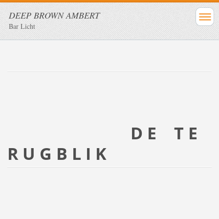
DEEP BROWN AMBERT
Bar Licht
D E T E
R U G B L I K