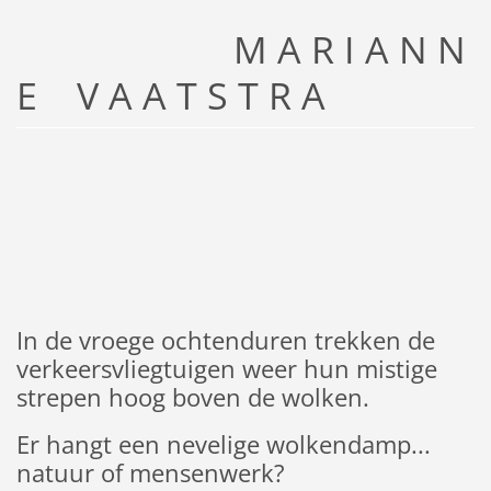
M A R I A N N
E V A A T S T R A
In de vroege ochtenduren trekken de
verkeersvliegtuigen weer hun mistige
strepen hoog boven de wolken.
Er hangt een nevelige wolkendamp...
natuur of mensenwerk?