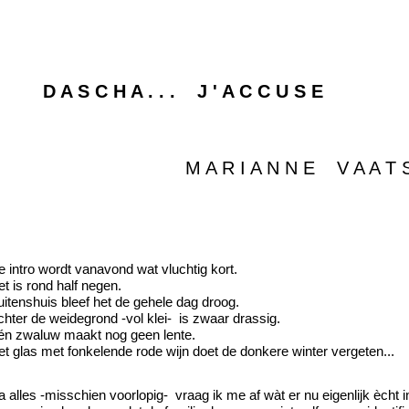
 A S C H A . . . J ' A C C U S E
M A R I A N N E V A A T S T
 intro wordt vanavond wat vluchtig kort.
t is rond half negen.
uitenshuis bleef het de gehele dag droog.
chter de weidegrond -vol klei- is zwaar drassig.
én zwaluw maakt nog geen lente.
et glas met fonkelende rode wijn doet de donkere winter vergeten...
 alles -misschien voorlopig- vraag ik me af wàt er nu eigenlijk ècht in