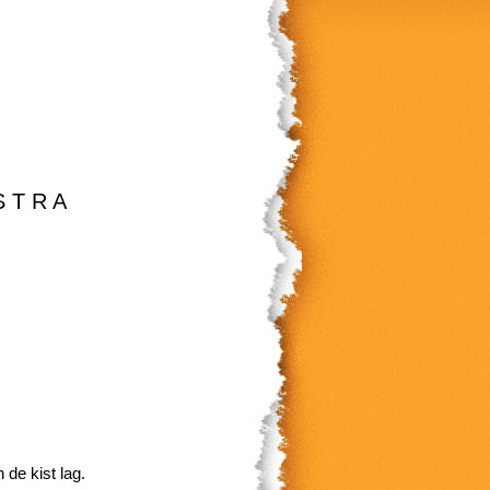
 R A
 de kist lag.