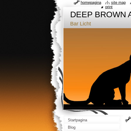
homepagina
site map
print
DEEP BROWN 
Bar Licht
Startpagina
Blog