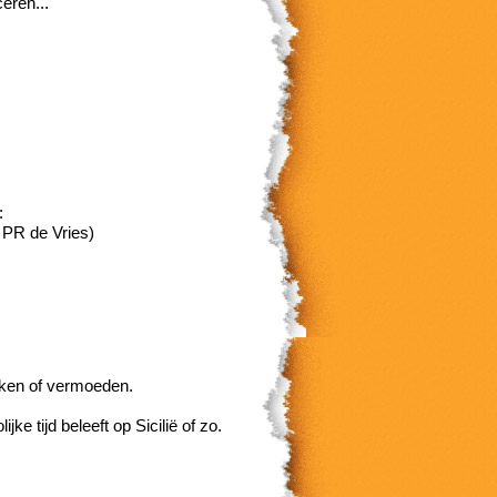
ceren...
:
n PR de Vries)
nken of vermoeden.
tijd beleeft op Sicilië of zo.