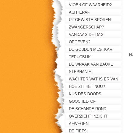
B
VIOEN OF WAARHEID?
A
ACHTERAF
UITGEWISTE SPOREN
ZWANGERSCHAP?
VANDAAG DE DAG
OPGEVEN?
DE GOUDEN MESTKAR
N
TERUGBLIK
DE WRAAK VAN BAUKE
STEPHANIE
WACHTER WAT IS ER VAN
DE NACHT?
HOE ZIT HET NOU?
KUS DES DOODS
GOOCHEL- OF
TONDELDOOS?
DE SCHANDE ROND
MARIANNE
OVERZICHT INZICHT
AFWEGEN
DE FIETS