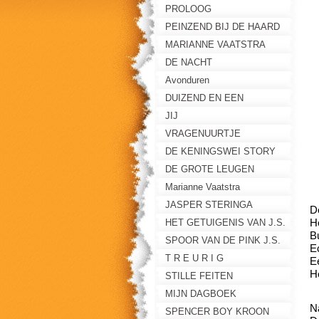
PROLOOG
PEINZEND BIJ DE HAARD
MARIANNE VAATSTRA
DE NACHT
D
Avonduren
DUIZEND EN EEN
RAADSELS
JIJ
VRAGENUURTJE
DE KENINGSWEI STORY
DE GROTE LEUGEN
Marianne Vaatstra
JASPER STERINGA
De
He
HET GETUIGENIS VAN J.S.
B
SPOOR VAN DE PINK J.S.
E
T R E U R I G
E
H
STILLE FEITEN
MIJN DAGBOEK
Na
SPENCER BOY KROON