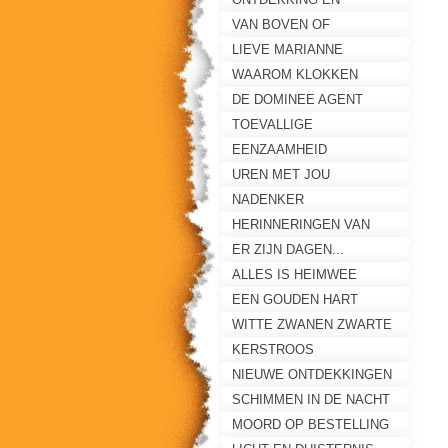
EENZAAMHEID
VAN BOVEN OF
ONDERAF?
LIEVE MARIANNE
WAAROM KLOKKEN
STILSTAAN
DE DOMINEE AGENT
TOEVALLIGE
ONTMOETING
EENZAAMHEID
UREN MET JOU
NADENKER
HERINNERINGEN VAN
MAAIKE
ER ZIJN DAGEN...
ALLES IS HEIMWEE
EEN GOUDEN HART
WITTE ZWANEN ZWARTE
ZWANEN
KERSTROOS
NIEUWE ONTDEKKINGEN
SCHIMMEN IN DE NACHT
MOORD OP BESTELLING