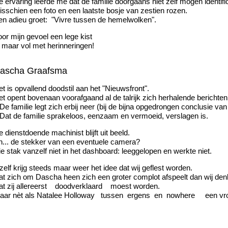
 ervaring leerde me dat de familie doorgaans niet zelf mogen identifi
isschien een foto en een laatste bosje van zestien rozen.
en adieu groet: "Vivre tussen de hemelwolken".
or mijn gevoel een lege kist
. maar vol met herinneringen!
ascha Graafsma
t is opvallend doodstil aan het "Nieuwsfront".
et opent bovenaan voorafgaand al de talrijk zich herhalende berichten
 familie legt zich erbij neer (bij de bijna opgedrongen conclusie va
at de familie sprakeloos, eenzaam en vermoeid, verslagen is.
 dienstdoende machinist blijft uit beeld.
n... de stekker van een eventuele camera?
e stak vanzelf niet in het dashboard: leeggelopen en werkte niet.
zelf krijg steeds maar weer het idee dat wij geflest worden.
at zich om Dascha heen zich een groter complot afspeelt dan wij de
at zij allereerst doodverklaard moest worden.
aar nèt als Natalee Holloway tussen ergens en nowhere een vrolijke 