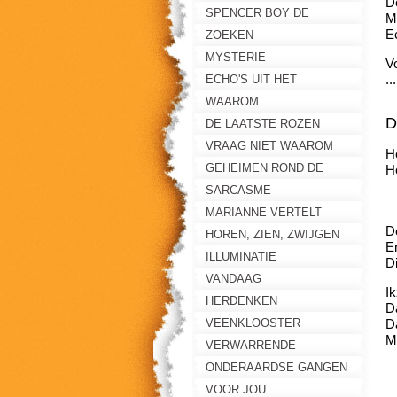
De
DER GROTE LEUGEN
SPENCER BOY DE
M
E
GULDEN CIRKEL
ZOEKEN
MYSTERIE
Vo
..
ECHO'S UIT HET
VERLEDEN
WAAROM
D
DE LAATSTE ROZEN
VRAAG NIET WAAROM
He
GEHEIMEN ROND DE
H
De
KENINGSWEI
SARCASME
D
MARIANNE VERTELT
De
HOREN, ZIEN, ZWIJGEN
E
ILLUMINATIE
Di
VANDAAG
Ik
HERDENKEN
D
VEENKLOOSTER
D
M
VERWARRENDE
VERHALEN
ONDERAARDSE GANGEN
VOOR JOU