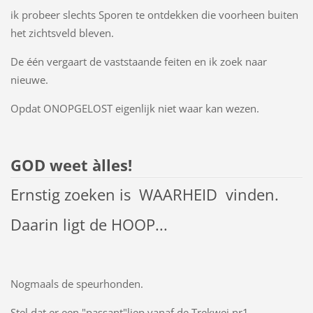
ik probeer slechts Sporen te ontdekken die voorheen buiten
het zichtsveld bleven.
De één vergaart de vaststaande feiten en ik zoek naar
nieuwe.
Opdat ONOPGELOST eigenlijk niet waar kan wezen.
GOD weet àlles!
Ernstig zoeken is WAARHEID vinden.
Daarin ligt de HOOP...
Nogmaals de speurhonden.
Stel dat er een "passant"liep vanaf de Trekwei nr1.