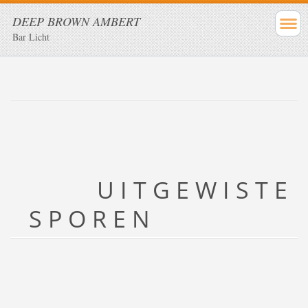
DEEP BROWN AMBERT
Bar Licht
U I T G E W I S T E
S P O R E N