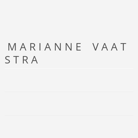
M A R I A N N E V A A T
S T R A