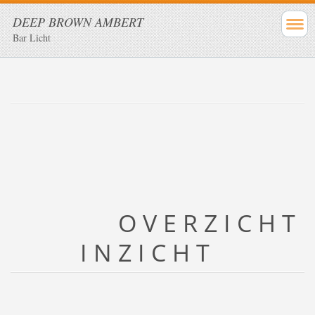
DEEP BROWN AMBERT
Bar Licht
O V E R Z I C H T
I N Z I C H T