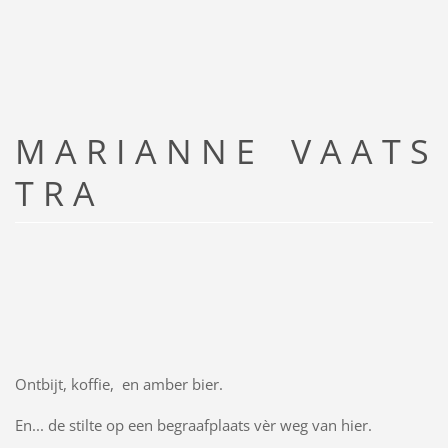
M A R I A N N E V A A T S
T R A
Ontbijt, koffie, en amber bier.
En... de stilte op een begraafplaats vèr weg van hier.