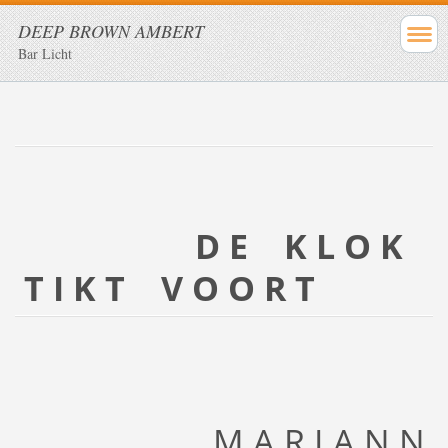
DEEP BROWN AMBERT
Bar Licht
D E K L O K
T I K T V O O R T
M A R I A N N