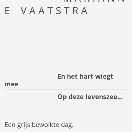
E V A A T S T R A
En het hart wiegt
mee
Op deze levenszee...
Een grijs bewolkte dag.