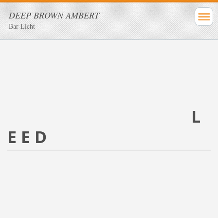
DEEP BROWN AMBERT
Bar Licht
L
E E D